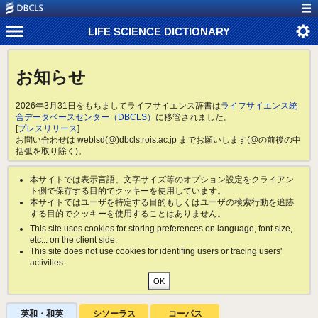
LIFE SCIENCE DICTIONARY
お知らせ
2026年3月31日をもちましてライフサイエンス辞書は
ライフサイエンス統
合データベースセンター（DBCLS）
に移管されました。
[
プレスリリース
]
お問い合わせは weblsd(@)dbcls.rois.ac.jp までお願いします(@の前後の中
括弧を取り除く)。
本サイトでは表示言語、文字サイズ等のオプション設定をクライアン
ト側で保存する目的でクッキーを使用しています。
本サイトではユーザを特定する目的もしくはユーザの検索行動を追跡
する目的でクッキーを使用することはありません。
This site uses cookies for storing preferences on language, font size,
etc... on the client side.
This site does not use cookies for identifing users or tracing users'
activities.
英和・和英
シソーラス
コーパス