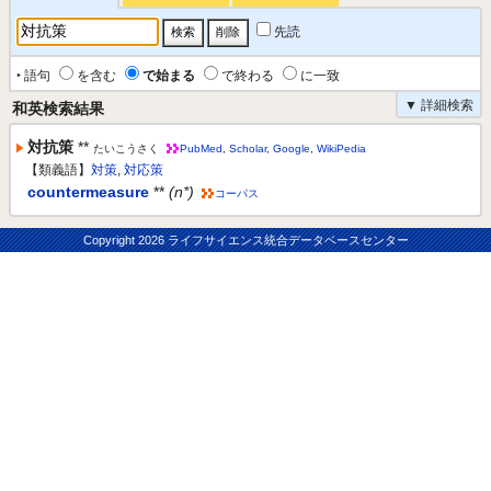
先読
‣ 語句
を含む
で始まる
で終わる
に一致
▼ 詳細検索
和英検索結果
対抗策
**
たいこうさく
PubMed
,
Scholar
,
Google
,
WikiPedia
【類義語】
対策
,
対応策
countermeasure
**
(n*)
コーパス
Copyright
2026 ライフサイエンス統合データベースセンター