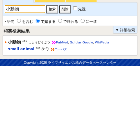
先読
‣ 語句
を含む
で始まる
で終わる
に一致
▼ 詳細検索
和英検索結果
小動物
***
しょうどうぶつ
PubMed
,
Scholar
,
Google
,
WikiPedia
small animal
***
(n*)
コーパス
Copyright
2026 ライフサイエンス統合データベースセンター