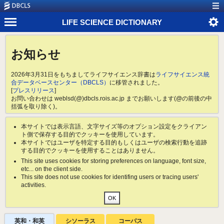
LIFE SCIENCE DICTIONARY
お知らせ
2026年3月31日をもちましてライフサイエンス辞書は
ライフサイエンス統
合データベースセンター（DBCLS）
に移管されました。
[
プレスリリース
]
お問い合わせは weblsd(@)dbcls.rois.ac.jp までお願いします(@の前後の中
括弧を取り除く)。
本サイトでは表示言語、文字サイズ等のオプション設定をクライアン
ト側で保存する目的でクッキーを使用しています。
本サイトではユーザを特定する目的もしくはユーザの検索行動を追跡
する目的でクッキーを使用することはありません。
This site uses cookies for storing preferences on language, font size,
etc... on the client side.
This site does not use cookies for identifing users or tracing users'
activities.
英和・和英
シソーラス
コーパス