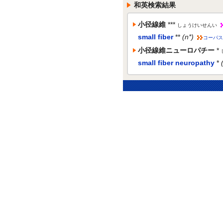
和英検索結果
小径線維
***
しょうけいせんい
small fiber
**
(n*)
コーパス
小径線維ニューロパチー
*
small fiber neuropathy
*