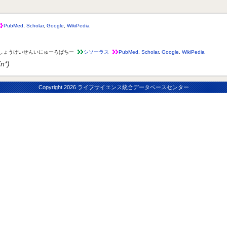
PubMed
,
Scholar
,
Google
,
WikiPedia
しょうけいせんいにゅーろぱちー
シソーラス
PubMed
,
Scholar
,
Google
,
WikiPedia
(n*)
Copyright
2026 ライフサイエンス統合データベースセンター