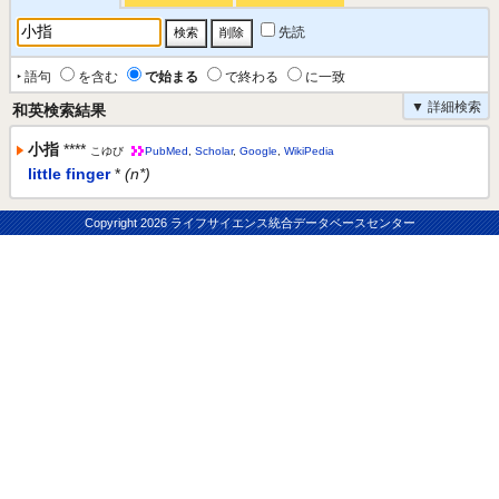
先読
‣ 語句
を含む
で始まる
で終わる
に一致
▼ 詳細検索
和英検索結果
小指
****
こゆび
PubMed
,
Scholar
,
Google
,
WikiPedia
little finger
*
(n*)
Copyright
2026 ライフサイエンス統合データベースセンター