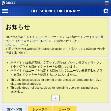
LIFE SCIENCE DICTIONARY
お知らせ
2026年3月31日をもちましてライフサイエンス辞書は
ライフサイエンス統
合データベースセンター（DBCLS）
に移管されました。
[
プレスリリース
]
お問い合わせは weblsd(@)dbcls.rois.ac.jp までお願いします(@の前後の中
括弧を取り除く)。
本サイトでは表示言語、文字サイズ等のオプション設定をクライアン
ト側で保存する目的でクッキーを使用しています。
本サイトではユーザを特定する目的もしくはユーザの検索行動を追跡
する目的でクッキーを使用することはありません。
This site uses cookies for storing preferences on language, font size,
etc... on the client side.
This site does not use cookies for identifing users or tracing users'
activities.
英和・和英
シソーラス
コーパス