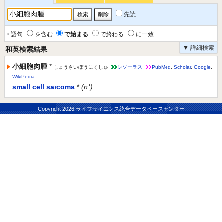
先読
‣ 語句
を含む
で始まる
で終わる
に一致
▼ 詳細検索
和英検索結果
小細胞肉腫
*
しょうさいぼうにくしゅ
シソーラス
PubMed
,
Scholar
,
Google
,
WikiPedia
small cell sarcoma
*
(n*)
Copyright
2026 ライフサイエンス統合データベースセンター