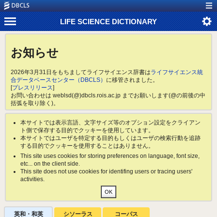
LIFE SCIENCE DICTIONARY
お知らせ
2026年3月31日をもちましてライフサイエンス辞書は
ライフサイエンス統
合データベースセンター（DBCLS）
に移管されました。
[
プレスリリース
]
お問い合わせは weblsd(@)dbcls.rois.ac.jp までお願いします(@の前後の中
括弧を取り除く)。
本サイトでは表示言語、文字サイズ等のオプション設定をクライアン
ト側で保存する目的でクッキーを使用しています。
本サイトではユーザを特定する目的もしくはユーザの検索行動を追跡
する目的でクッキーを使用することはありません。
This site uses cookies for storing preferences on language, font size,
etc... on the client side.
This site does not use cookies for identifing users or tracing users'
activities.
英和・和英
シソーラス
コーパス