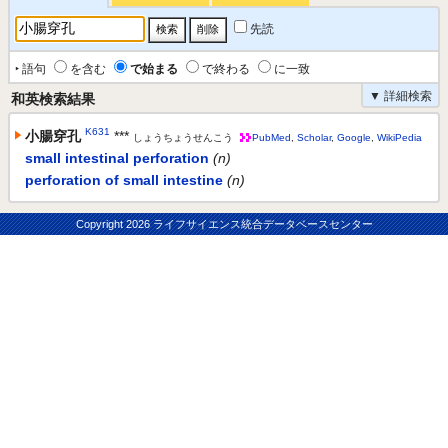
先読
‣ 語句
を含む
で始まる
で終わる
に一致
▼ 詳細検索
和英検索結果
K631
小腸穿孔
***
しょうちょうせんこう
PubMed
,
Scholar
,
Google
,
WikiPedia
small intestinal perforation
(n)
perforation of small intestine
(n)
Copyright
2026 ライフサイエンス統合データベースセンター