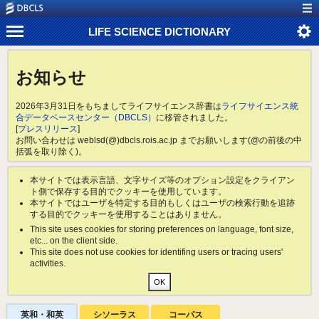
LIFE SCIENCE DICTIONARY
お知らせ
2026年3月31日をもちましてライフサイエンス辞書は
ライフサイエンス統
合データベースセンター（DBCLS）
に移管されました。
[
プレスリリース
]
お問い合わせは weblsd(@)dbcls.rois.ac.jp までお願いします(@の前後の中
括弧を取り除く)。
本サイトでは表示言語、文字サイズ等のオプション設定をクライアン
ト側で保存する目的でクッキーを使用しています。
本サイトではユーザを特定する目的もしくはユーザの検索行動を追跡
する目的でクッキーを使用することはありません。
This site uses cookies for storing preferences on language, font size,
etc... on the client side.
This site does not use cookies for identifing users or tracing users'
activities.
英和・和英
シソーラス
コーパス