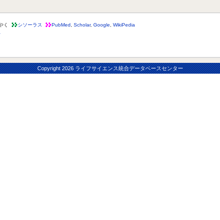
やく
シソーラス
PubMed
,
Scholar
,
Google
,
WikiPedia
下
Copyright
2026 ライフサイエンス統合データベースセンター