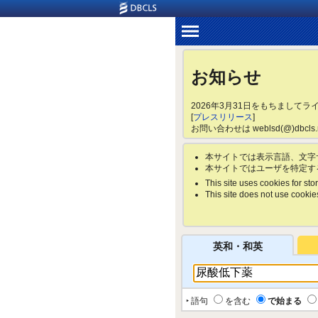
お知らせ
2026年3月31日をもちまして
[
プレスリリース
]
お問い合わせは weblsd(@)dbc
本サイトでは表示言語、文字
本サイトではユーザを特定す
This site uses cookies for stor
This site does not use cookies 
英和・和英
‣ 語句
を含む
で始まる