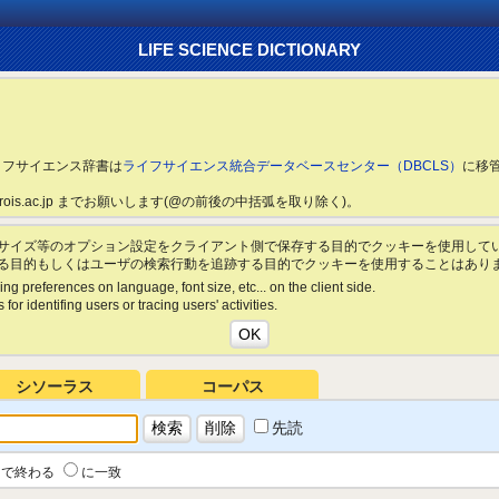
LIFE SCIENCE DICTIONARY
ライフサイエンス辞書は
ライフサイエンス統合データベースセンター（DBCLS）
に移
ls.rois.ac.jp までお願いします(@の前後の中括弧を取り除く)。
サイズ等のオプション設定をクライアント側で保存する目的でクッキーを使用して
る目的もしくはユーザの検索行動を追跡する目的でクッキーを使用することはあり
ing preferences on language, font size, etc... on the client side.
for identifing users or tracing users' activities.
シソーラス
コーパス
先読
で終わる
に一致