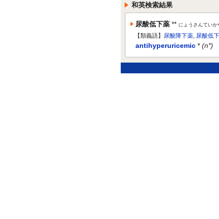
和英検索結果
尿酸低下薬
**
にょうさんていか
【類義語】
尿酸降下薬
,
尿酸低
antihyperuricemic
*
(n*)