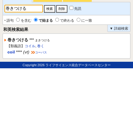
先読
‣ 語句
を含む
で始まる
で終わる
に一致
▼ 詳細検索
和英検索結果
巻きつける
***
まきつける
【類義語】
コイル
,
巻く
coil
****
(vt)
コーパス
Copyright
2026 ライフサイエンス統合データベースセンター