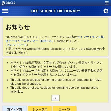
LIFE SCIENCE DICTIONARY
お知らせ
2026年3月31日をもちましてライフサイエンス辞書は
ライフサイエンス統
合データベースセンター（DBCLS）
に移管されました。
[
プレスリリース
]
お問い合わせは weblsd(@)dbcls.rois.ac.jp までお願いします(@の前後の中
括弧を取り除く)。
本サイトでは表示言語、文字サイズ等のオプション設定をクライアン
ト側で保存する目的でクッキーを使用しています。
本サイトではユーザを特定する目的もしくはユーザの検索行動を追跡
する目的でクッキーを使用することはありません。
This site uses cookies for storing preferences on language, font size,
etc... on the client side.
This site does not use cookies for identifing users or tracing users'
activities.
英和・和英
シソーラス
コーパス