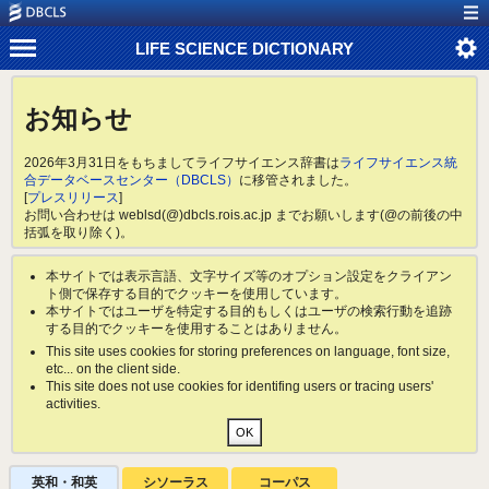
LIFE SCIENCE DICTIONARY
お知らせ
2026年3月31日をもちましてライフサイエンス辞書は
ライフサイエンス統
合データベースセンター（DBCLS）
に移管されました。
[
プレスリリース
]
お問い合わせは weblsd(@)dbcls.rois.ac.jp までお願いします(@の前後の中
括弧を取り除く)。
本サイトでは表示言語、文字サイズ等のオプション設定をクライアン
ト側で保存する目的でクッキーを使用しています。
本サイトではユーザを特定する目的もしくはユーザの検索行動を追跡
する目的でクッキーを使用することはありません。
This site uses cookies for storing preferences on language, font size,
etc... on the client side.
This site does not use cookies for identifing users or tracing users'
activities.
英和・和英
シソーラス
コーパス