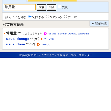
先読
‣ 語句
を含む
で始まる
で終わる
に一致
▼ 詳細検索
和英検索結果
常用量
***
じょうようりょう
PubMed
,
Scholar
,
Google
,
WikiPedia
usual dosage
**
(n*)
コーパス
usual dose
**
(n*)
コーパス
Copyright
2026 ライフサイエンス統合データベースセンター