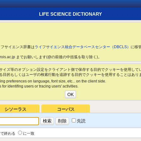
LIFE SCIENCE DICTIONARY
ライフサイエンス辞書は
ライフサイエンス統合データベースセンター（DBCLS）
に移
ls.rois.ac.jp までお願いします(@の前後の中括弧を取り除く)。
サイズ等のオプション設定をクライアント側で保存する目的でクッキーを使用して
る目的もしくはユーザの検索行動を追跡する目的でクッキーを使用することはあり
ing preferences on language, font size, etc... on the client side.
for identifing users or tracing users' activities.
シソーラス
コーパス
先読
で終わる
に一致