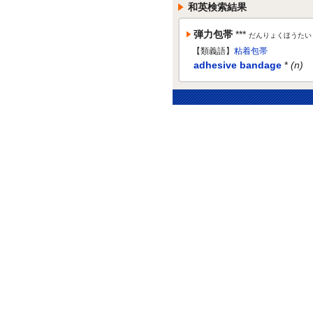
和英検索結果
弾力包帯
***
だんりょくほうたい
【類義語】
粘着包帯
adhesive bandage
*
(n)