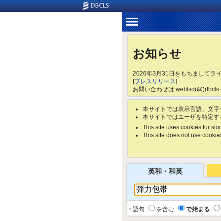
お知らせ
2026年3月31日をもちまして
[
プレスリリース
]
お問い合わせは weblsd(@)dbc
本サイトでは表示言語、文字
本サイトではユーザを特定す
This site uses cookies for stor
This site does not use cookies 
英和・和英
‣ 語句
を含む
で始まる