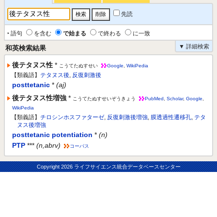
先読
‣ 語句
を含む
で始まる
で終わる
に一致
▼ 詳細検索
和英検索結果
後テタヌス性
*
こうてたぬすせい
Google
,
WikiPedia
【類義語】
テタヌス後
,
反復刺激後
posttetanic
*
(aj)
後テタヌス性増強
*
こうてたぬすせいぞうきょう
PubMed
,
Scholar
,
Google
,
WikiPedia
【類義語】
チロシンホスファターゼ
,
反復刺激後増強
,
膜透過性遷移孔
,
テタ
ヌス後増強
posttetanic potentiation
*
(n)
PTP
***
(n,abrv)
コーパス
Copyright
2026 ライフサイエンス統合データベースセンター