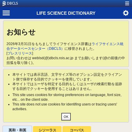
LIFE SCIENCE DICTIONARY
お知らせ
2026年3月31日をもちましてライフサイエンス辞書は
ライフサイエンス統
合データベースセンター（DBCLS）
に移管されました。
[
プレスリリース
]
お問い合わせは weblsd(@)dbcls.rois.ac.jp までお願いします(@の前後の中
括弧を取り除く)。
本サイトでは表示言語、文字サイズ等のオプション設定をクライアン
ト側で保存する目的でクッキーを使用しています。
本サイトではユーザを特定する目的もしくはユーザの検索行動を追跡
する目的でクッキーを使用することはありません。
This site uses cookies for storing preferences on language, font size,
etc... on the client side.
This site does not use cookies for identifing users or tracing users'
activities.
英和・和英
シソーラス
コーパス