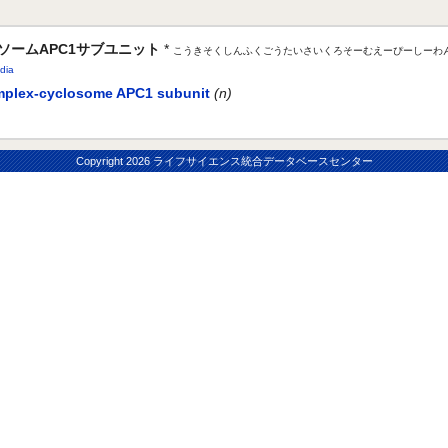
ソームAPC1サブユニット
*
こうきそくしんふくごうたいさいくろそーむえーぴーしーわ
dia
mplex-cyclosome APC1 subunit
(n)
Copyright
2026 ライフサイエンス統合データベースセンター