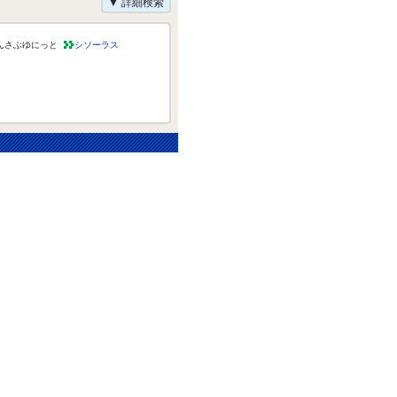
▼ 詳細検索
んさぶゆにっと
シソーラス