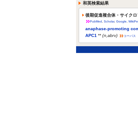
和英検索結果
後期促進複合体・サイクロ
PubMed
,
Scholar
,
Google
,
WikiPe
anaphase-promoting co
APC1
**
(n,abrv)
コーパス