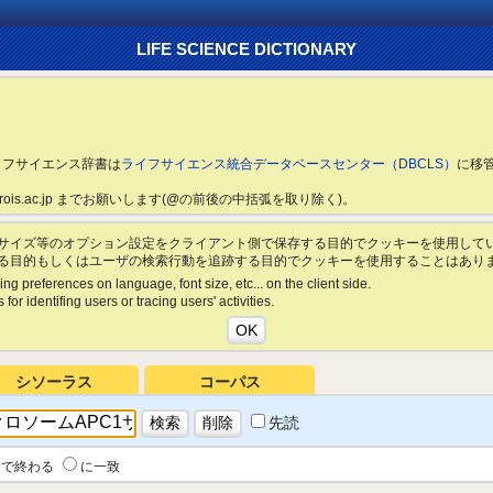
LIFE SCIENCE DICTIONARY
ライフサイエンス辞書は
ライフサイエンス統合データベースセンター（DBCLS）
に移
ls.rois.ac.jp までお願いします(@の前後の中括弧を取り除く)。
サイズ等のオプション設定をクライアント側で保存する目的でクッキーを使用して
る目的もしくはユーザの検索行動を追跡する目的でクッキーを使用することはあり
ing preferences on language, font size, etc... on the client side.
for identifing users or tracing users' activities.
シソーラス
コーパス
先読
で終わる
に一致