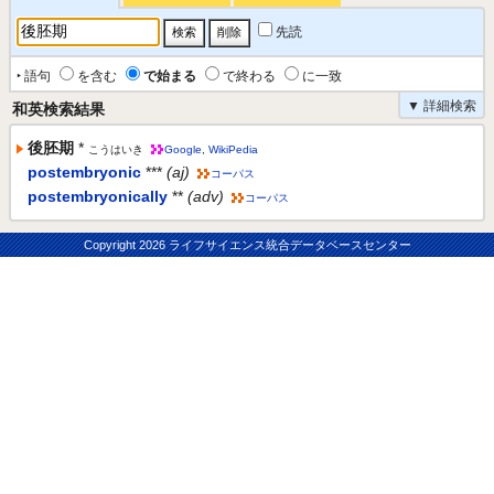
先読
‣ 語句
を含む
で始まる
で終わる
に一致
▼ 詳細検索
和英検索結果
後胚期
*
こうはいき
Google
,
WikiPedia
postembryonic
***
(aj)
コーパス
postembryonically
**
(adv)
コーパス
Copyright
2026 ライフサイエンス統合データベースセンター