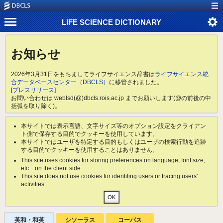
LIFE SCIENCE DICTIONARY
お知らせ
2026年3月31日をもちましてライフサイエンス辞書は
ライフサイエンス統
合データベースセンター（DBCLS）
に移管されました。
[
プレスリリース
]
お問い合わせは weblsd(@)dbcls.rois.ac.jp までお願いします(@の前後の中
括弧を取り除く)。
本サイトでは表示言語、文字サイズ等のオプション設定をクライアン
ト側で保存する目的でクッキーを使用しています。
本サイトではユーザを特定する目的もしくはユーザの検索行動を追跡
する目的でクッキーを使用することはありません。
This site uses cookies for storing preferences on language, font size,
etc... on the client side.
This site does not use cookies for identifing users or tracing users'
activities.
英和・和英
シソーラス
コーパス