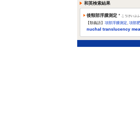
和英検索結果
後頸部浮腫測定
*
こうけいぶふ
【類義語】
項部浮腫測定
,
項部
nuchal translucency me