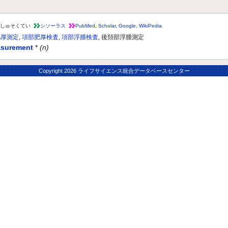
しゅそくてい
シソーラス
PubMed
,
Scholar
,
Google
,
WikiPedia
肥厚測定
,
項部肥厚検査
,
項部浮腫検査
, 後頚部浮腫測定
asurement
*
(n)
Copyright
2026 ライフサイエンス統合データベースセンター