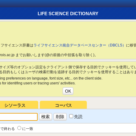
LIFE SCIENCE DICTIONARY
ライフサイエンス辞書は
ライフサイエンス統合データベースセンター（DBCLS）
に移
ls.rois.ac.jp までお願いします(@の前後の中括弧を取り除く)。
サイズ等のオプション設定をクライアント側で保存する目的でクッキーを使用して
る目的もしくはユーザの検索行動を追跡する目的でクッキーを使用することはあり
ing preferences on language, font size, etc... on the client side.
for identifing users or tracing users' activities.
シソーラス
コーパス
先読
で終わる
に一致