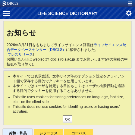
LIFE SCIENCE DICTIONARY
お知らせ
2026年3月31日をもちましてライフサイエンス辞書は
ライフサイエンス統
合データベースセンター（DBCLS）
に移管されました。
[
プレスリリース
]
お問い合わせは weblsd(@)dbcls.rois.ac.jp までお願いします(@の前後の中
括弧を取り除く)。
本サイトでは表示言語、文字サイズ等のオプション設定をクライアン
ト側で保存する目的でクッキーを使用しています。
本サイトではユーザを特定する目的もしくはユーザの検索行動を追跡
する目的でクッキーを使用することはありません。
This site uses cookies for storing preferences on language, font size,
etc... on the client side.
This site does not use cookies for identifing users or tracing users'
activities.
英和・和英
シソーラス
コーパス