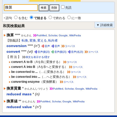
先読
‣ 語句
を含む
で始まる
で終わる
に一致
▼ 詳細検索
和英検索結果
換算
****
かんさん
PubMed
,
Scholar
,
Google
,
WikiPedia
【類義語】
転換
,
変換
,
変える
,
転向者
conversion
****
(n*)
音声
音声
コーパス
convert
****
(vt)
音声(動詞)
音声(動詞)
音声(名詞)
コーパス
【 用 法 】
例文を表示する/隠す
convert A to B
（AをBに変換する）
コーパス
convert A into B
（AをBへと変換する）
コーパス
be converted to ...
（…に変換される）
コーパス
be converted into ...
（…へと変換される）
コーパス
converting enzyme
（変換酵素）
コーパス
換算質量
*
かんさんしつりょう
PubMed
,
Scholar
,
Google
,
WikiPedia
reduced mass
*
(n)
換算値
**
かんさんち
PubMed
,
Scholar
,
Google
,
WikiPedia
reduced value
*
(n*)