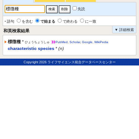
先読
‣ 語句
を含む
で始まる
で終わる
に一致
▼ 詳細検索
和英検索結果
標徴種
*
ひょうちょうしゅ
PubMed
,
Scholar
,
Google
,
WikiPedia
characteristic species
*
(n)
Copyright
2026 ライフサイエンス統合データベースセンター