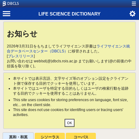
LIFE SCIENCE DICTIONARY
お知らせ
2026年3月31日をもちましてライフサイエンス辞書は
ライフサイエンス統
合データベースセンター（DBCLS）
に移管されました。
[
プレスリリース
]
お問い合わせは weblsd(@)dbcls.rois.ac.jp までお願いします(@の前後の中
括弧を取り除く)。
本サイトでは表示言語、文字サイズ等のオプション設定をクライアン
ト側で保存する目的でクッキーを使用しています。
本サイトではユーザを特定する目的もしくはユーザの検索行動を追跡
する目的でクッキーを使用することはありません。
This site uses cookies for storing preferences on language, font size,
etc... on the client side.
This site does not use cookies for identifing users or tracing users'
activities.
英和・和英
シソーラス
コーパス