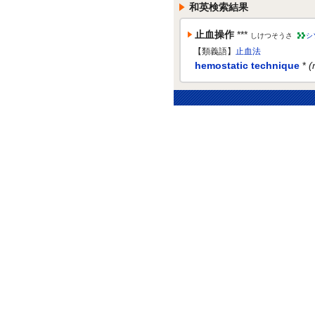
和英検索結果
止血操作
***
しけつそうさ
シ
【類義語】
止血法
hemostatic technique
*
(