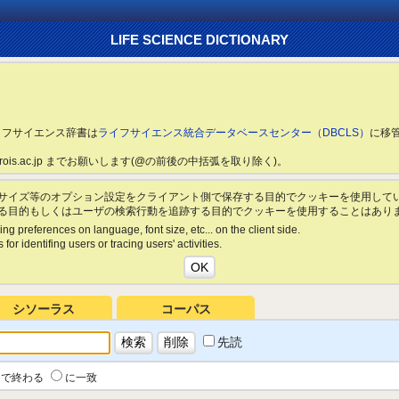
LIFE SCIENCE DICTIONARY
ライフサイエンス辞書は
ライフサイエンス統合データベースセンター（DBCLS）
に移
ls.rois.ac.jp までお願いします(@の前後の中括弧を取り除く)。
サイズ等のオプション設定をクライアント側で保存する目的でクッキーを使用して
る目的もしくはユーザの検索行動を追跡する目的でクッキーを使用することはあり
ing preferences on language, font size, etc... on the client side.
for identifing users or tracing users' activities.
シソーラス
コーパス
先読
で終わる
に一致