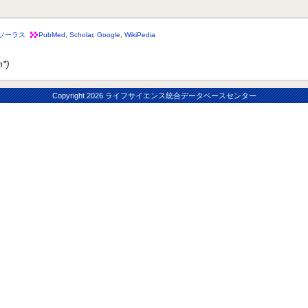
ソーラス
PubMed
,
Scholar
,
Google
,
WikiPedia
n*)
Copyright
2026 ライフサイエンス統合データベースセンター