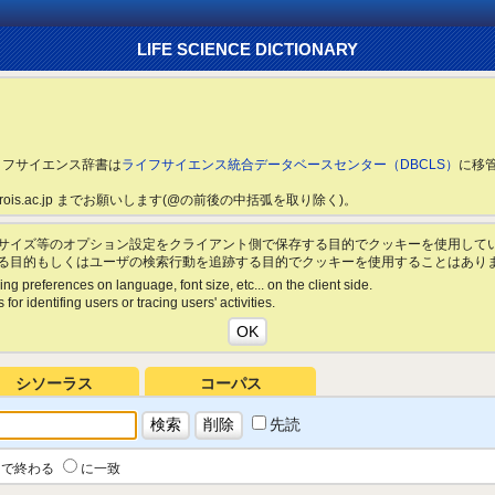
LIFE SCIENCE DICTIONARY
ライフサイエンス辞書は
ライフサイエンス統合データベースセンター（DBCLS）
に移
ls.rois.ac.jp までお願いします(@の前後の中括弧を取り除く)。
サイズ等のオプション設定をクライアント側で保存する目的でクッキーを使用して
る目的もしくはユーザの検索行動を追跡する目的でクッキーを使用することはあり
ing preferences on language, font size, etc... on the client side.
for identifing users or tracing users' activities.
シソーラス
コーパス
先読
で終わる
に一致