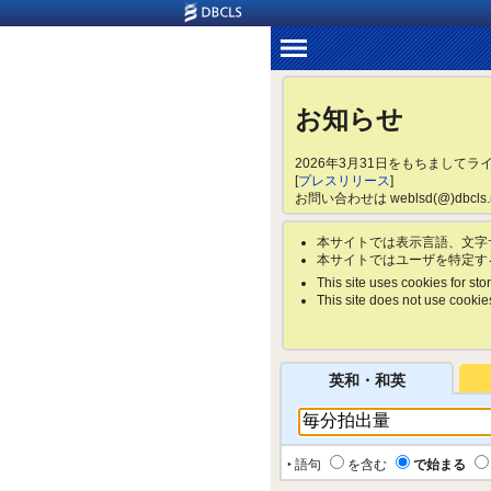
お知らせ
2026年3月31日をもちまして
[
プレスリリース
]
お問い合わせは weblsd(@)dbc
本サイトでは表示言語、文字
本サイトではユーザを特定す
This site uses cookies for stor
This site does not use cookies 
英和・和英
‣ 語句
を含む
で始まる