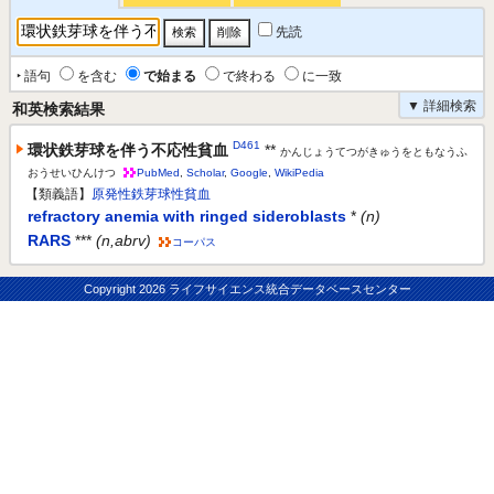
先読
‣ 語句
を含む
で始まる
で終わる
に一致
▼ 詳細検索
和英検索結果
D461
環状鉄芽球を伴う不応性貧血
**
かんじょうてつがきゅうをともなうふ
おうせいひんけつ
PubMed
,
Scholar
,
Google
,
WikiPedia
【類義語】
原発性鉄芽球性貧血
refractory anemia with ringed sideroblasts
*
(n)
RARS
***
(n,abrv)
コーパス
Copyright
2026 ライフサイエンス統合データベースセンター