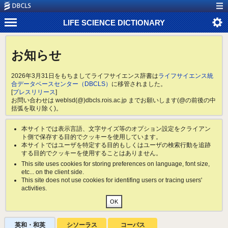
LIFE SCIENCE DICTIONARY
お知らせ
2026年3月31日をもちましてライフサイエンス辞書は
ライフサイエンス統
合データベースセンター（DBCLS）
に移管されました。
[
プレスリリース
]
お問い合わせは weblsd(@)dbcls.rois.ac.jp までお願いします(@の前後の中
括弧を取り除く)。
本サイトでは表示言語、文字サイズ等のオプション設定をクライアン
ト側で保存する目的でクッキーを使用しています。
本サイトではユーザを特定する目的もしくはユーザの検索行動を追跡
する目的でクッキーを使用することはありません。
This site uses cookies for storing preferences on language, font size,
etc... on the client side.
This site does not use cookies for identifing users or tracing users'
activities.
英和・和英
シソーラス
コーパス