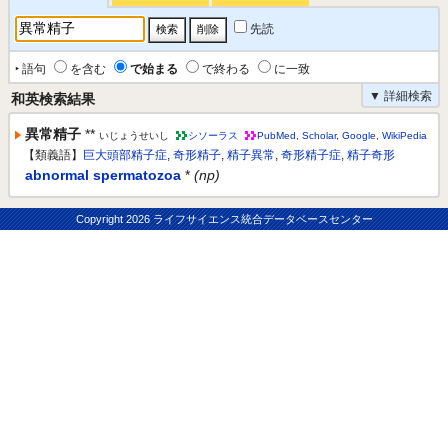
先読
‣ 語句
を含む
で始まる
で終わる
に一致
▼ 詳細検索
和英検索結果
異常精子
**
いじょうせいし
シソーラス
PubMed
,
Scholar
,
Google
,
WikiPedia
【類義語】
巨大頭部精子症
,
奇形精子
,
精子異常
,
奇形精子症
,
精子奇形
abnormal spermatozoa
*
(np)
Copyright
2026 ライフサイエンス統合データベースセンター