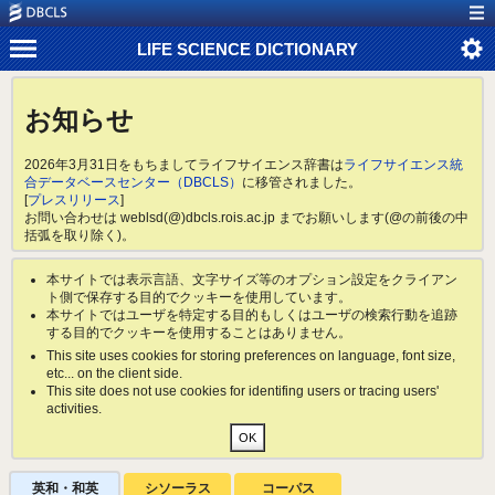
LIFE SCIENCE DICTIONARY
お知らせ
2026年3月31日をもちましてライフサイエンス辞書は
ライフサイエンス統
合データベースセンター（DBCLS）
に移管されました。
[
プレスリリース
]
お問い合わせは weblsd(@)dbcls.rois.ac.jp までお願いします(@の前後の中
括弧を取り除く)。
本サイトでは表示言語、文字サイズ等のオプション設定をクライアン
ト側で保存する目的でクッキーを使用しています。
本サイトではユーザを特定する目的もしくはユーザの検索行動を追跡
する目的でクッキーを使用することはありません。
This site uses cookies for storing preferences on language, font size,
etc... on the client side.
This site does not use cookies for identifing users or tracing users'
activities.
英和・和英
シソーラス
コーパス