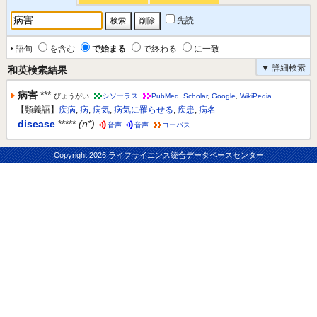
先読
‣ 語句
を含む
で始まる
で終わる
に一致
▼ 詳細検索
和英検索結果
病害
***
びょうがい
シソーラス
PubMed
,
Scholar
,
Google
,
WikiPedia
【類義語】
疾病
,
病
,
病気
,
病気に罹らせる
,
疾患
,
病名
disease
*****
(n*)
音声
音声
コーパス
Copyright
2026 ライフサイエンス統合データベースセンター