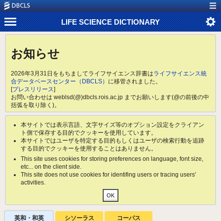
LIFE SCIENCE DICTIONARY
お知らせ
2026年3月31日をもちましてライフサイエンス辞書は
ライフサイエンス統
合データベースセンター（DBCLS）
に移管されました。
[
プレスリリース
]
お問い合わせは weblsd(@)dbcls.rois.ac.jp までお願いします(@の前後の中
括弧を取り除く)。
本サイトでは表示言語、文字サイズ等のオプション設定をクライアン
ト側で保存する目的でクッキーを使用しています。
本サイトではユーザを特定する目的もしくはユーザの検索行動を追跡
する目的でクッキーを使用することはありません。
This site uses cookies for storing preferences on language, font size,
etc... on the client side.
This site does not use cookies for identifing users or tracing users'
activities.
英和・和英
シソーラス
コーパス