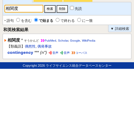
先読
‣ 語句
を含む
で始まる
で終わる
に一致
▼ 詳細検索
和英検索結果
相関度
*
そうかんど
PubMed
,
Scholar
,
Google
,
WikiPedia
【類義語】
偶然性
,
偶発事故
contingency
***
(n*)
音声
音声
コーパス
Copyright
2026 ライフサイエンス統合データベースセンター