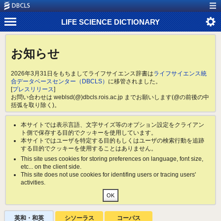
LIFE SCIENCE DICTIONARY
お知らせ
2026年3月31日をもちましてライフサイエンス辞書は
ライフサイエンス統
合データベースセンター（DBCLS）
に移管されました。
[
プレスリリース
]
お問い合わせは weblsd(@)dbcls.rois.ac.jp までお願いします(@の前後の中
括弧を取り除く)。
本サイトでは表示言語、文字サイズ等のオプション設定をクライアン
ト側で保存する目的でクッキーを使用しています。
本サイトではユーザを特定する目的もしくはユーザの検索行動を追跡
する目的でクッキーを使用することはありません。
This site uses cookies for storing preferences on language, font size,
etc... on the client side.
This site does not use cookies for identifing users or tracing users'
activities.
英和・和英
シソーラス
コーパス