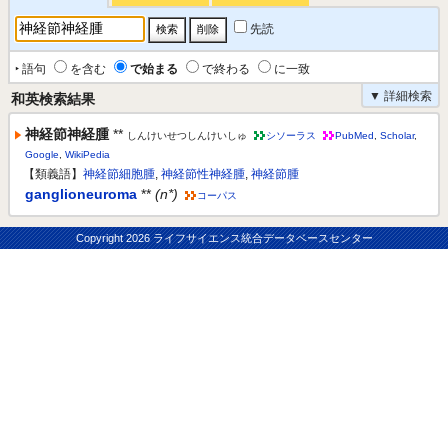
先読
‣ 語句
を含む
で始まる
で終わる
に一致
▼ 詳細検索
和英検索結果
神経節神経腫
**
しんけいせつしんけいしゅ
シソーラス
PubMed
,
Scholar
,
Google
,
WikiPedia
【類義語】
神経節細胞腫
,
神経節性神経腫
,
神経節腫
ganglioneuroma
**
(n*)
コーパス
Copyright
2026 ライフサイエンス統合データベースセンター