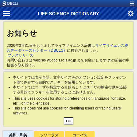
LIFE SCIENCE DICTIONARY
お知らせ
2026年3月31日をもちましてライフサイエンス辞書は
ライフサイエンス統
合データベースセンター（DBCLS）
に移管されました。
[
プレスリリース
]
お問い合わせは weblsd(@)dbcls.rois.ac.jp までお願いします(@の前後の中
括弧を取り除く)。
本サイトでは表示言語、文字サイズ等のオプション設定をクライアン
ト側で保存する目的でクッキーを使用しています。
本サイトではユーザを特定する目的もしくはユーザの検索行動を追跡
する目的でクッキーを使用することはありません。
This site uses cookies for storing preferences on language, font size,
etc... on the client side.
This site does not use cookies for identifing users or tracing users'
activities.
英和・和英
シソーラス
コーパス