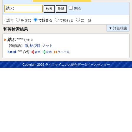
先読
‣ 語句
を含む
で始まる
で終わる
に一致
▼ 詳細検索
和英検索結果
結ぶ
****
むすぶ
【類義語】
節
,
結び目
,
ノット
knot
***
(vt)
音声
音声
コーパス
Copyright
2026 ライフサイエンス統合データベースセンター