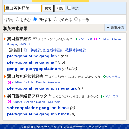
先読
‣ 語句
を含む
で始まる
で終わる
に一致
▼ 詳細検索
和英検索結果
翼口蓋神経節
***
よくこうがいしんけいせつ
シソーラス
PubMed
,
Scholar
,
Google
,
WikiPedia
【類義語】
顎下神経節
,
副交感神経節
,
毛様体神経節
pterygopalatine ganglion
*
(ns)
pterygopalatine ganglia
*
(np)
ganglion pterygopalatinum
(n,Latin)
翼口蓋神経節神経痛
**
よくこうがいしんけいせつしんけいつう
シソーラス
PubMed
,
Scholar
,
Google
,
WikiPedia
pterygopalatine ganglion neuralgia
(n)
翼口蓋神経節ブロック
**
よくこうがいしんけいせつぶろっく
シソーラス
PubMed
,
Scholar
,
Google
,
WikiPedia
sphenopalatine ganglion block
(n)
pterygopalatine ganglion block
(n)
Copyright
2026 ライフサイエンス統合データベースセンター