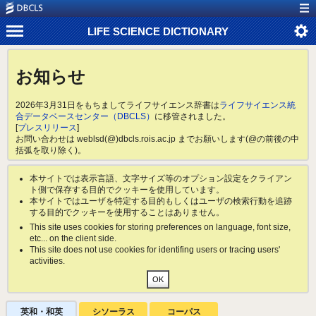
LIFE SCIENCE DICTIONARY
お知らせ
2026年3月31日をもちましてライフサイエンス辞書は
ライフサイエンス統
合データベースセンター（DBCLS）
に移管されました。
[
プレスリリース
]
お問い合わせは weblsd(@)dbcls.rois.ac.jp までお願いします(@の前後の中
括弧を取り除く)。
本サイトでは表示言語、文字サイズ等のオプション設定をクライアン
ト側で保存する目的でクッキーを使用しています。
本サイトではユーザを特定する目的もしくはユーザの検索行動を追跡
する目的でクッキーを使用することはありません。
This site uses cookies for storing preferences on language, font size,
etc... on the client side.
This site does not use cookies for identifing users or tracing users'
activities.
英和・和英
シソーラス
コーパス