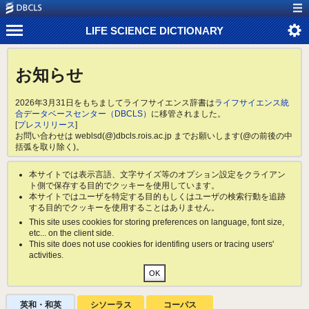
LIFE SCIENCE DICTIONARY
お知らせ
2026年3月31日をもちましてライフサイエンス辞書は
ライフサイエンス統
合データベースセンター（DBCLS）
に移管されました。
[
プレスリリース
]
お問い合わせは weblsd(@)dbcls.rois.ac.jp までお願いします(@の前後の中
括弧を取り除く)。
本サイトでは表示言語、文字サイズ等のオプション設定をクライアン
ト側で保存する目的でクッキーを使用しています。
本サイトではユーザを特定する目的もしくはユーザの検索行動を追跡
する目的でクッキーを使用することはありません。
This site uses cookies for storing preferences on language, font size,
etc... on the client side.
This site does not use cookies for identifing users or tracing users'
activities.
英和・和英
シソーラス
コーパス