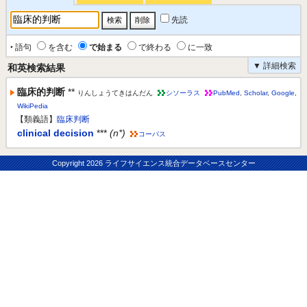
先読
‣ 語句
を含む
で始まる
で終わる
に一致
▼ 詳細検索
和英検索結果
臨床的判断
**
りんしょうてきはんだん
シソーラス
PubMed
,
Scholar
,
Google
,
WikiPedia
【類義語】
臨床判断
clinical decision
***
(n*)
コーパス
Copyright
2026 ライフサイエンス統合データベースセンター