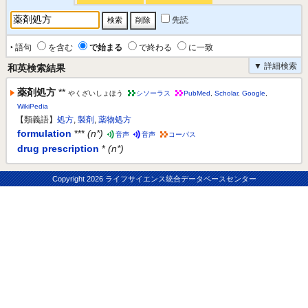
先読
‣ 語句
を含む
で始まる
で終わる
に一致
▼ 詳細検索
和英検索結果
薬剤処方
**
やくざいしょほう
シソーラス
PubMed
,
Scholar
,
Google
,
WikiPedia
【類義語】
処方
,
製剤
,
薬物処方
formulation
***
(n*)
音声
音声
コーパス
drug prescription
*
(n*)
Copyright
2026 ライフサイエンス統合データベースセンター