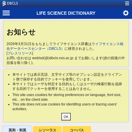
LIFE SCIENCE DICTIONARY
お知らせ
2026年3月31日をもちましてライフサイエンス辞書は
ライフサイエンス統
合データベースセンター（DBCLS）
に移管されました。
[
プレスリリース
]
お問い合わせは weblsd(@)dbcls.rois.ac.jp までお願いします(@の前後の中
括弧を取り除く)。
本サイトでは表示言語、文字サイズ等のオプション設定をクライアン
ト側で保存する目的でクッキーを使用しています。
本サイトではユーザを特定する目的もしくはユーザの検索行動を追跡
する目的でクッキーを使用することはありません。
This site uses cookies for storing preferences on language, font size,
etc... on the client side.
This site does not use cookies for identifing users or tracing users'
activities.
英和・和英
シソーラス
コーパス