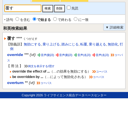
先読
‣ 語句
を含む
で始まる
で終わる
に一致
▼ 詳細検索
和英検索結果
覆す
****
くつがえす
【類義語】
無効にする
,
乗り上げる
,
踏みにじる
,
転覆
,
乗り越える
,
無効化
,
打
倒
override
***
(vt)
音声(動詞)
音声(動詞)
音声(名詞)
音声(名詞)
コーパ
ス
【 用 法 】
例文を表示する/隠す
override the effect of ...
（…の効果を無効にする）
コーパス
be overridden by ...
（…によって無効化される）
コーパス
overturn
**
(vt)
コーパス
Copyright
2026 ライフサイエンス統合データベースセンター