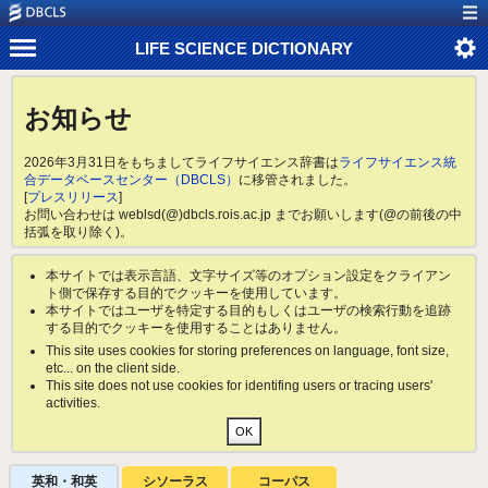
LIFE SCIENCE DICTIONARY
お知らせ
2026年3月31日をもちましてライフサイエンス辞書は
ライフサイエンス統
合データベースセンター（DBCLS）
に移管されました。
[
プレスリリース
]
お問い合わせは weblsd(@)dbcls.rois.ac.jp までお願いします(@の前後の中
括弧を取り除く)。
本サイトでは表示言語、文字サイズ等のオプション設定をクライアン
ト側で保存する目的でクッキーを使用しています。
本サイトではユーザを特定する目的もしくはユーザの検索行動を追跡
する目的でクッキーを使用することはありません。
This site uses cookies for storing preferences on language, font size,
etc... on the client side.
This site does not use cookies for identifing users or tracing users'
activities.
英和・和英
シソーラス
コーパス