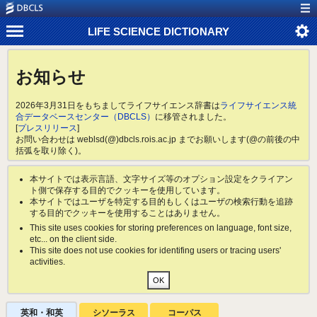
LIFE SCIENCE DICTIONARY
お知らせ
2026年3月31日をもちましてライフサイエンス辞書は
ライフサイエンス統
合データベースセンター（DBCLS）
に移管されました。
[
プレスリリース
]
お問い合わせは weblsd(@)dbcls.rois.ac.jp までお願いします(@の前後の中
括弧を取り除く)。
本サイトでは表示言語、文字サイズ等のオプション設定をクライアン
ト側で保存する目的でクッキーを使用しています。
本サイトではユーザを特定する目的もしくはユーザの検索行動を追跡
する目的でクッキーを使用することはありません。
This site uses cookies for storing preferences on language, font size,
etc... on the client side.
This site does not use cookies for identifing users or tracing users'
activities.
英和・和英
シソーラス
コーパス