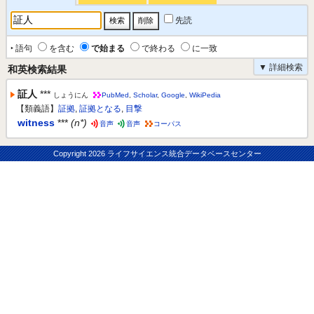
先読
‣ 語句
を含む
で始まる
で終わる
に一致
▼ 詳細検索
和英検索結果
証人
***
しょうにん
PubMed
,
Scholar
,
Google
,
WikiPedia
【類義語】
証拠
,
証拠となる
,
目撃
witness
***
(n*)
音声
音声
コーパス
Copyright
2026 ライフサイエンス統合データベースセンター