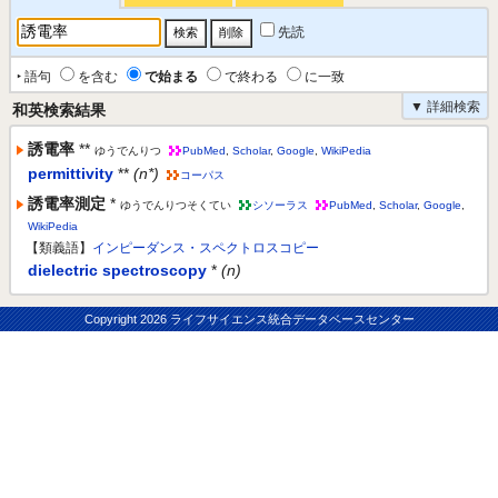
先読
‣ 語句
を含む
で始まる
で終わる
に一致
▼ 詳細検索
和英検索結果
誘電率
**
ゆうでんりつ
PubMed
,
Scholar
,
Google
,
WikiPedia
permittivity
**
(n*)
コーパス
誘電率測定
*
ゆうでんりつそくてい
シソーラス
PubMed
,
Scholar
,
Google
,
WikiPedia
【類義語】
インピーダンス・スペクトロスコピー
dielectric spectroscopy
*
(n)
Copyright
2026 ライフサイエンス統合データベースセンター