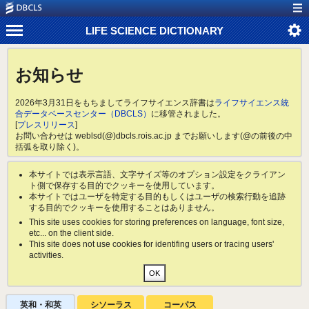
LIFE SCIENCE DICTIONARY
お知らせ
2026年3月31日をもちましてライフサイエンス辞書は
ライフサイエンス統
合データベースセンター（DBCLS）
に移管されました。
[
プレスリリース
]
お問い合わせは weblsd(@)dbcls.rois.ac.jp までお願いします(@の前後の中
括弧を取り除く)。
本サイトでは表示言語、文字サイズ等のオプション設定をクライアン
ト側で保存する目的でクッキーを使用しています。
本サイトではユーザを特定する目的もしくはユーザの検索行動を追跡
する目的でクッキーを使用することはありません。
This site uses cookies for storing preferences on language, font size,
etc... on the client side.
This site does not use cookies for identifing users or tracing users'
activities.
英和・和英
シソーラス
コーパス