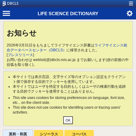
LIFE SCIENCE DICTIONARY
お知らせ
2026年3月31日をもちましてライフサイエンス辞書は
ライフサイエンス統
合データベースセンター（DBCLS）
に移管されました。
[
プレスリリース
]
お問い合わせは weblsd(@)dbcls.rois.ac.jp までお願いします(@の前後の中
括弧を取り除く)。
本サイトでは表示言語、文字サイズ等のオプション設定をクライアン
ト側で保存する目的でクッキーを使用しています。
本サイトではユーザを特定する目的もしくはユーザの検索行動を追跡
する目的でクッキーを使用することはありません。
This site uses cookies for storing preferences on language, font size,
etc... on the client side.
This site does not use cookies for identifing users or tracing users'
activities.
英和・和英
シソーラス
コーパス