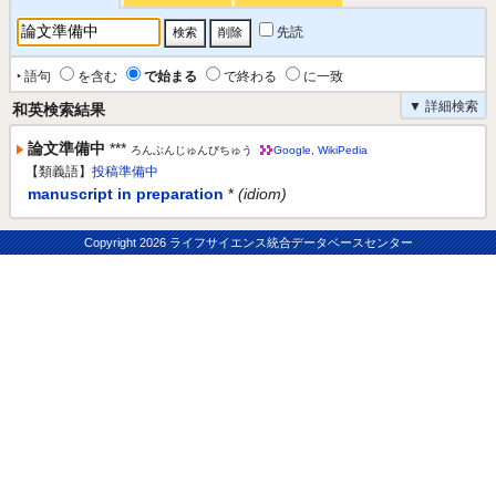
先読
‣ 語句
を含む
で始まる
で終わる
に一致
▼ 詳細検索
和英検索結果
論文準備中
***
ろんぶんじゅんびちゅう
Google
,
WikiPedia
【類義語】
投稿準備中
manuscript in preparation
*
(idiom)
Copyright
2026 ライフサイエンス統合データベースセンター