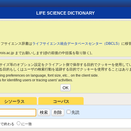
LIFE SCIENCE DICTIONARY
ライフサイエンス辞書は
ライフサイエンス統合データベースセンター（DBCLS）
に移
ls.rois.ac.jp までお願いします(@の前後の中括弧を取り除く)。
サイズ等のオプション設定をクライアント側で保存する目的でクッキーを使用して
る目的もしくはユーザの検索行動を追跡する目的でクッキーを使用することはあり
ing preferences on language, font size, etc... on the client side.
for identifing users or tracing users' activities.
シソーラス
コーパス
先読
で終わる
に一致