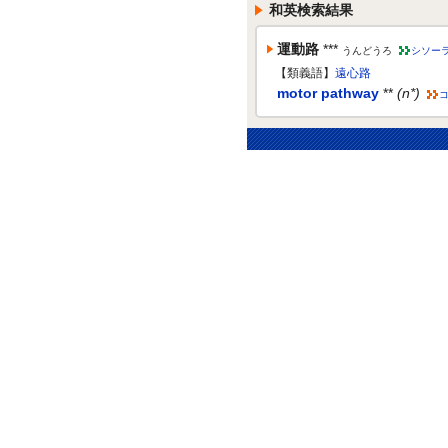
和英検索結果
運動路
***
うんどうろ
シソー
【類義語】
遠心路
motor pathway
**
(n*)