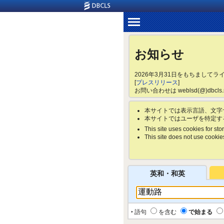
お知らせ
2026年3月31日をもちまして
[
プレスリリース
]
お問い合わせは weblsd(@)dbc
本サイトでは表示言語、文字
本サイトではユーザを特定す
This site uses cookies for stor
This site does not use cookies 
英和・和英
‣ 語句
を含む
で始まる