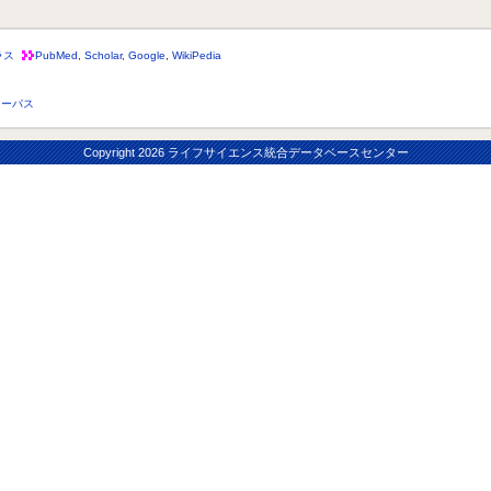
ラス
PubMed
,
Scholar
,
Google
,
WikiPedia
コーパス
Copyright
2026 ライフサイエンス統合データベースセンター