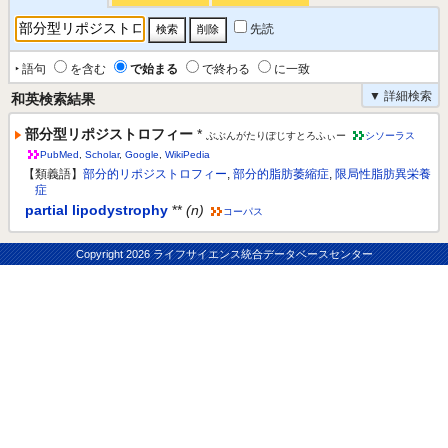
先読
‣ 語句
を含む
で始まる
で終わる
に一致
▼ 詳細検索
和英検索結果
部分型リポジストロフィー
*
ぶぶんがたりぽじすとろふぃー
シソーラス
PubMed
,
Scholar
,
Google
,
WikiPedia
【類義語】
部分的リポジストロフィー
,
部分的脂肪萎縮症
,
限局性脂肪異栄養
症
partial lipodystrophy
**
(n)
コーパス
Copyright
2026 ライフサイエンス統合データベースセンター