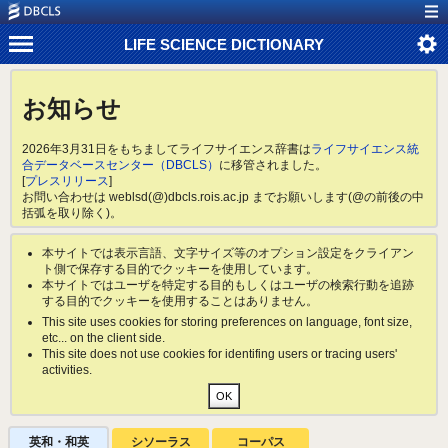
LIFE SCIENCE DICTIONARY
お知らせ
2026年3月31日をもちましてライフサイエンス辞書は
ライフサイエンス統
合データベースセンター（DBCLS）
に移管されました。
[
プレスリリース
]
お問い合わせは weblsd(@)dbcls.rois.ac.jp までお願いします(@の前後の中
括弧を取り除く)。
本サイトでは表示言語、文字サイズ等のオプション設定をクライアン
ト側で保存する目的でクッキーを使用しています。
本サイトではユーザを特定する目的もしくはユーザの検索行動を追跡
する目的でクッキーを使用することはありません。
This site uses cookies for storing preferences on language, font size,
etc... on the client side.
This site does not use cookies for identifing users or tracing users'
activities.
英和・和英
シソーラス
コーパス