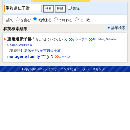
先読
‣ 語句
を含む
で始まる
で終わる
に一致
▼ 詳細検索
和英検索結果
重複遺伝子群
*
ちょうふくいでんしぐん
シソーラス
PubMed
,
Scholar
,
Google
,
WikiPedia
【類義語】
遺伝子群
,
多重遺伝子族
multigene family
***
(n*)
コーパス
Copyright
2026 ライフサイエンス統合データベースセンター