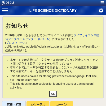
LIFE SCIENCE DICTIONARY
お知らせ
2026年3月31日をもちましてライフサイエンス辞書は
ライフサイエンス統
合データベースセンター（DBCLS）
に移管されました。
[
プレスリリース
]
お問い合わせは weblsd(@)dbcls.rois.ac.jp までお願いします(@の前後の中
括弧を取り除く)。
本サイトでは表示言語、文字サイズ等のオプション設定をクライアン
ト側で保存する目的でクッキーを使用しています。
本サイトではユーザを特定する目的もしくはユーザの検索行動を追跡
する目的でクッキーを使用することはありません。
This site uses cookies for storing preferences on language, font size,
etc... on the client side.
This site does not use cookies for identifing users or tracing users'
activities.
英和・和英
シソーラス
コーパス