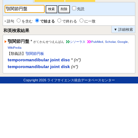
先読
‣ 語句
を含む
で始まる
で終わる
に一致
▼ 詳細検索
和英検索結果
顎関節円盤
*
がくかんせつえんばん
シソーラス
PubMed
,
Scholar
,
Google
,
WikiPedia
【類義語】
顎関節円板
temporomandibular joint disc
*
(n*)
temporomandibular joint disk
(n*)
Copyright
2026 ライフサイエンス統合データベースセンター