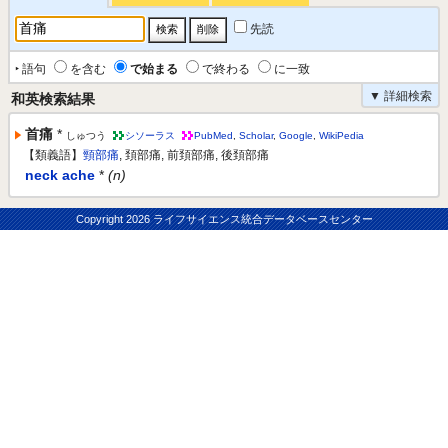
先読
‣ 語句
を含む
で始まる
で終わる
に一致
▼ 詳細検索
和英検索結果
首痛
*
しゅつう
シソーラス
PubMed
,
Scholar
,
Google
,
WikiPedia
【類義語】
頸部痛
, 頚部痛, 前頚部痛, 後頚部痛
neck ache
*
(n)
Copyright
2026 ライフサイエンス統合データベースセンター