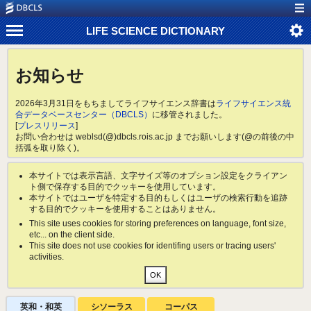
LIFE SCIENCE DICTIONARY
お知らせ
2026年3月31日をもちましてライフサイエンス辞書は
ライフサイエンス統
合データベースセンター（DBCLS）
に移管されました。
[
プレスリリース
]
お問い合わせは weblsd(@)dbcls.rois.ac.jp までお願いします(@の前後の中
括弧を取り除く)。
本サイトでは表示言語、文字サイズ等のオプション設定をクライアン
ト側で保存する目的でクッキーを使用しています。
本サイトではユーザを特定する目的もしくはユーザの検索行動を追跡
する目的でクッキーを使用することはありません。
This site uses cookies for storing preferences on language, font size,
etc... on the client side.
This site does not use cookies for identifing users or tracing users'
activities.
英和・和英
シソーラス
コーパス