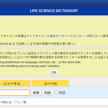
LIFE SCIENCE DICTIONARY
ライフサイエンス辞書は
ライフサイエンス統合データベースセンター（DBCLS）
に移
ls.rois.ac.jp までお願いします(@の前後の中括弧を取り除く)。
サイズ等のオプション設定をクライアント側で保存する目的でクッキーを使用して
る目的もしくはユーザの検索行動を追跡する目的でクッキーを使用することはあり
ing preferences on language, font size, etc... on the client side.
for identifing users or tracing users' activities.
シソーラス
コーパス
先読
で終わる
に一致