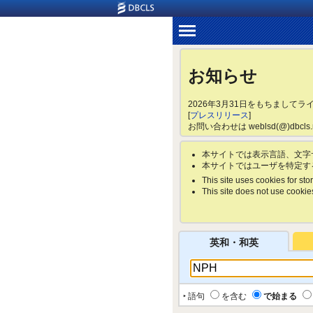
お知らせ
2026年3月31日をもちまして
[
プレスリリース
]
お問い合わせは weblsd(@)dbc
本サイトでは表示言語、文字
本サイトではユーザを特定す
This site uses cookies for stor
This site does not use cookies 
英和・和英
‣ 語句
を含む
で始まる