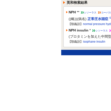
英和検索結果
NPH
**
シソーラス
コーパス
G
((略))(病名)
正常圧水頭症
【類義語】
normal pressure hy
NPH insulin
*
シソーラス
(プロタミンを加えた中間型
【類義語】
isophane insulin