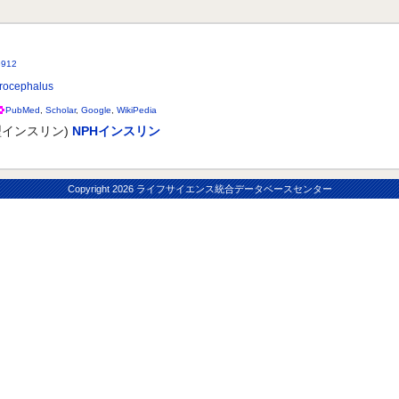
912
drocephalus
PubMed
,
Scholar
,
Google
,
WikiPedia
インスリン)
NPHインスリン
Copyright
2026 ライフサイエンス統合データベースセンター