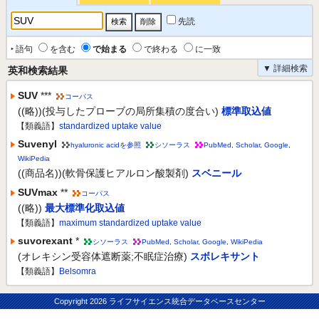
先読
‣ 語句
を含む
で始まる
で終わる
に一致
▼ 詳細検索
英和検索結果
SUV
***
コーパス
((略))(投与したプローブの局所集積の度合い)
標準取込値
【類義語】
standardized uptake value
Suvenyl
hyaluronic acidを参照
シソーラス
PubMed
,
Scholar
,
Google
,
WikiPedia
((商品名))(軟骨保護ヒアルロン酸製剤)
スベニール
SUVmax
**
コーパス
((略))
最大標準化取込値
【類義語】
maximum standardized uptake value
suvorexant
*
シソーラス
PubMed
,
Scholar
,
Google
,
WikiPedia
(オレキシン受容体遮断薬;不眠症治療)
スボレキサント
【類義語】
Belsomra
Copyright
2026 ライフサイエンス統合データベースセンター