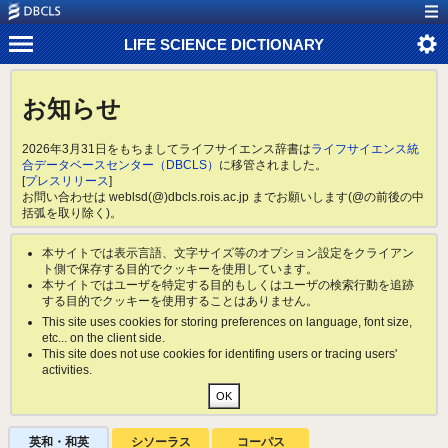
LIFE SCIENCE DICTIONARY
お知らせ
2026年3月31日をもちましてライフサイエンス辞書は
ライフサイエンス統
合データベースセンター（DBCLS）
に移管されました。
[
プレスリリース
]
お問い合わせは weblsd(@)dbcls.rois.ac.jp までお願いします(@の前後の中
括弧を取り除く)。
本サイトでは表示言語、文字サイズ等のオプション設定をクライアン
ト側で保存する目的でクッキーを使用しています。
本サイトではユーザを特定する目的もしくはユーザの検索行動を追跡
する目的でクッキーを使用することはありません。
This site uses cookies for storing preferences on language, font size,
etc... on the client side.
This site does not use cookies for identifing users or tracing users'
activities.
英和・和英
シソーラス
コーパス