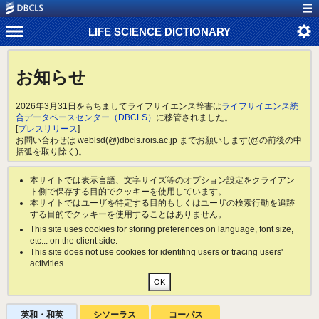
LIFE SCIENCE DICTIONARY
お知らせ
2026年3月31日をもちましてライフサイエンス辞書は
ライフサイエンス統
合データベースセンター（DBCLS）
に移管されました。
[
プレスリリース
]
お問い合わせは weblsd(@)dbcls.rois.ac.jp までお願いします(@の前後の中
括弧を取り除く)。
本サイトでは表示言語、文字サイズ等のオプション設定をクライアン
ト側で保存する目的でクッキーを使用しています。
本サイトではユーザを特定する目的もしくはユーザの検索行動を追跡
する目的でクッキーを使用することはありません。
This site uses cookies for storing preferences on language, font size,
etc... on the client side.
This site does not use cookies for identifing users or tracing users'
activities.
英和・和英
シソーラス
コーパス