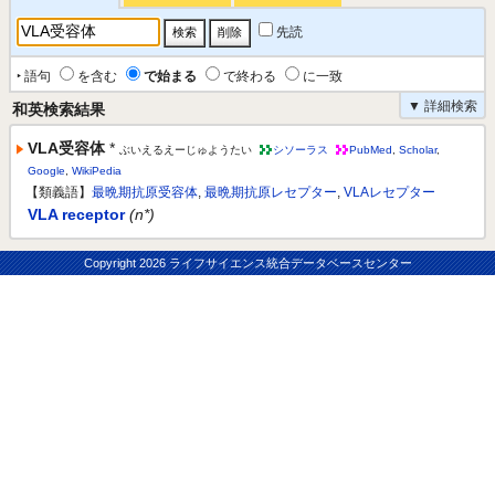
先読
‣ 語句
を含む
で始まる
で終わる
に一致
▼ 詳細検索
和英検索結果
VLA受容体
*
ぶいえるえーじゅようたい
シソーラス
PubMed
,
Scholar
,
Google
,
WikiPedia
【類義語】
最晩期抗原受容体
,
最晩期抗原レセプター
,
VLAレセプター
VLA receptor
(n*)
Copyright
2026 ライフサイエンス統合データベースセンター