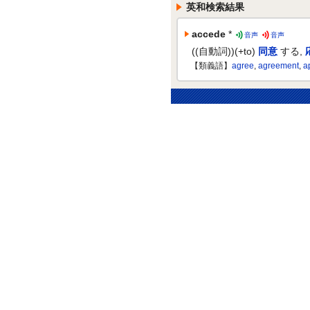
英和検索結果
accede
*
音声
音声
((自動詞))(+to)
同意
する
,
【類義語】
agree
,
agreement
,
a