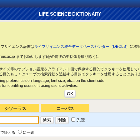
LIFE SCIENCE DICTIONARY
ライフサイエンス辞書は
ライフサイエンス統合データベースセンター（DBCLS）
に移
ls.rois.ac.jp までお願いします(@の前後の中括弧を取り除く)。
サイズ等のオプション設定をクライアント側で保存する目的でクッキーを使用して
る目的もしくはユーザの検索行動を追跡する目的でクッキーを使用することはあり
ing preferences on language, font size, etc... on the client side.
for identifing users or tracing users' activities.
シソーラス
コーパス
先読
で終わる
に一致