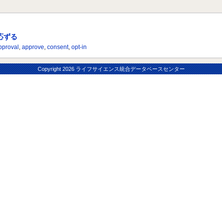
応ずる
pproval
,
approve
,
consent
,
opt-in
Copyright
2026 ライフサイエンス統合データベースセンター