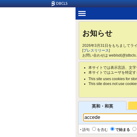
お知らせ
2026年3月31日をもちまして
[
プレスリリース
]
お問い合わせは weblsd(@)dbc
本サイトでは表示言語、文字
本サイトではユーザを特定す
This site uses cookies for stor
This site does not use cookies 
英和・和英
‣ 語句
を含む
で始まる