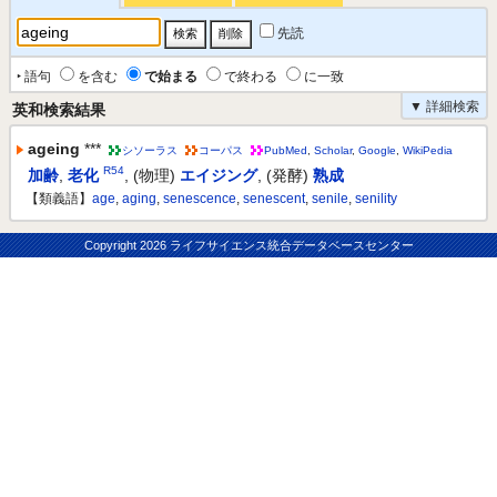
先読
‣ 語句
を含む
で始まる
で終わる
に一致
▼ 詳細検索
英和検索結果
ageing
***
シソーラス
コーパス
PubMed
,
Scholar
,
Google
,
WikiPedia
R54
加齢
,
老化
,
(物理)
エイジング
,
(発酵)
熟成
【類義語】
age
,
aging
,
senescence
,
senescent
,
senile
,
senility
Copyright
2026 ライフサイエンス統合データベースセンター