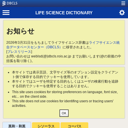
LIFE SCIENCE DICTIONARY
お知らせ
2026年3月31日をもちましてライフサイエンス辞書は
ライフサイエンス統
合データベースセンター（DBCLS）
に移管されました。
[
プレスリリース
]
お問い合わせは weblsd(@)dbcls.rois.ac.jp までお願いします(@の前後の中
括弧を取り除く)。
本サイトでは表示言語、文字サイズ等のオプション設定をクライアン
ト側で保存する目的でクッキーを使用しています。
本サイトではユーザを特定する目的もしくはユーザの検索行動を追跡
する目的でクッキーを使用することはありません。
This site uses cookies for storing preferences on language, font size,
etc... on the client side.
This site does not use cookies for identifing users or tracing users'
activities.
英和・和英
シソーラス
コーパス