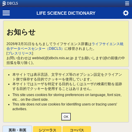
LIFE SCIENCE DICTIONARY
お知らせ
2026年3月31日をもちましてライフサイエンス辞書は
ライフサイエンス統
合データベースセンター（DBCLS）
に移管されました。
[
プレスリリース
]
お問い合わせは weblsd(@)dbcls.rois.ac.jp までお願いします(@の前後の中
括弧を取り除く)。
本サイトでは表示言語、文字サイズ等のオプション設定をクライアン
ト側で保存する目的でクッキーを使用しています。
本サイトではユーザを特定する目的もしくはユーザの検索行動を追跡
する目的でクッキーを使用することはありません。
This site uses cookies for storing preferences on language, font size,
etc... on the client side.
This site does not use cookies for identifing users or tracing users'
activities.
英和・和英
シソーラス
コーパス