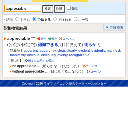
先読
‣ 語句
を含む
で始まる
で終わる
に一致
▼ 詳細検索
英和検索結果
appreciable
***
音声
音声
コーパス
((否定や限定で))
認識できる
,
(目に見えて)
明らか
な
【類義語】
apparent
,
apparently
,
clear
,
clearly
,
evident
,
evidently
,
manifest
,
manifestly
,
obvious
,
obviously
,
overtly
,
recognizable
【 用 法 】
例文を表示する/隠す
no appreciable ...
（明らかな…はなかった）
コーパス
without appreciable ...
（目に見える…なしに）
コーパス
Copyright
2026 ライフサイエンス統合データベースセンター