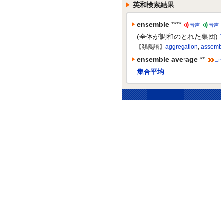
英和検索結果
ensemble
****
音声
音声
(全体が調和のとれた集団)
【類義語】
aggregation
,
assemb
ensemble average
**
コ
集合平均