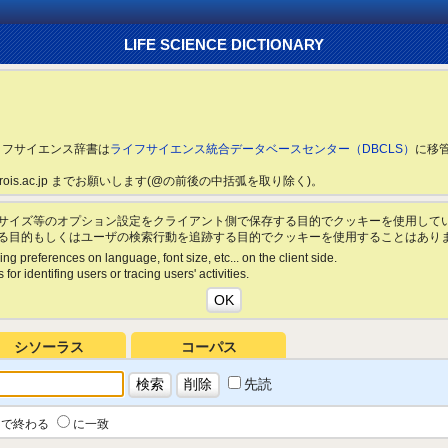
LIFE SCIENCE DICTIONARY
ライフサイエンス辞書は
ライフサイエンス統合データベースセンター（DBCLS）
に移
ls.rois.ac.jp までお願いします(@の前後の中括弧を取り除く)。
サイズ等のオプション設定をクライアント側で保存する目的でクッキーを使用して
る目的もしくはユーザの検索行動を追跡する目的でクッキーを使用することはあり
ing preferences on language, font size, etc... on the client side.
for identifing users or tracing users' activities.
シソーラス
コーパス
先読
で終わる
に一致