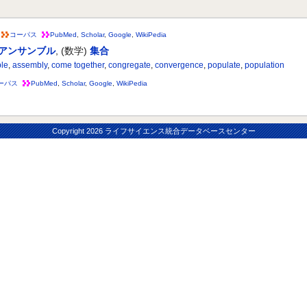
コーパス
PubMed
,
Scholar
,
Google
,
WikiPedia
アンサンブル
,
(数学)
集合
le
,
assembly
,
come together
,
congregate
,
convergence
,
populate
,
population
ーパス
PubMed
,
Scholar
,
Google
,
WikiPedia
Copyright
2026 ライフサイエンス統合データベースセンター