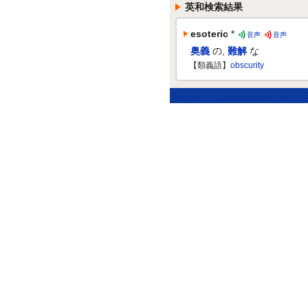
英和検索結果
esoteric
*
音声
音声
奥義
の
,
難解
な
【類義語】
obscurity