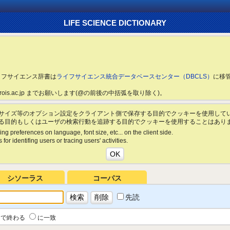
LIFE SCIENCE DICTIONARY
ライフサイエンス辞書は
ライフサイエンス統合データベースセンター（DBCLS）
に移
ls.rois.ac.jp までお願いします(@の前後の中括弧を取り除く)。
サイズ等のオプション設定をクライアント側で保存する目的でクッキーを使用して
る目的もしくはユーザの検索行動を追跡する目的でクッキーを使用することはあり
ing preferences on language, font size, etc... on the client side.
for identifing users or tracing users' activities.
シソーラス
コーパス
先読
で終わる
に一致