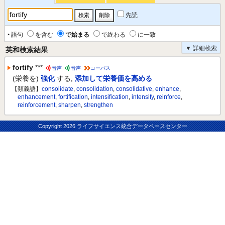
先読
‣ 語句
を含む
で始まる
で終わる
に一致
▼ 詳細検索
英和検索結果
fortify
***
音声
音声
コーパス
(栄養を)
強化
する
,
添加して栄養価を高める
【類義語】
consolidate
,
consolidation
,
consolidative
,
enhance
,
enhancement
,
fortification
,
intensification
,
intensify
,
reinforce
,
reinforcement
,
sharpen
,
strengthen
Copyright
2026 ライフサイエンス統合データベースセンター