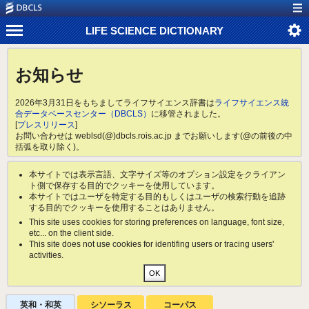
LIFE SCIENCE DICTIONARY
お知らせ
2026年3月31日をもちましてライフサイエンス辞書は
ライフサイエンス統
合データベースセンター（DBCLS）
に移管されました。
[
プレスリリース
]
お問い合わせは weblsd(@)dbcls.rois.ac.jp までお願いします(@の前後の中
括弧を取り除く)。
本サイトでは表示言語、文字サイズ等のオプション設定をクライアン
ト側で保存する目的でクッキーを使用しています。
本サイトではユーザを特定する目的もしくはユーザの検索行動を追跡
する目的でクッキーを使用することはありません。
This site uses cookies for storing preferences on language, font size,
etc... on the client side.
This site does not use cookies for identifing users or tracing users'
activities.
英和・和英
シソーラス
コーパス