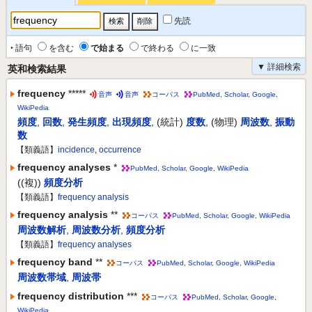
先読
‣ 語句
を含む
で始まる
で終わる
に一致
▼ 詳細検索
英和検索結果
frequency
*****
音声
音声
コーパス
PubMed
,
Scholar
,
Google
,
WikiPedia
頻度
,
回数
,
発生頻度
,
出現頻度
,
(統計)
度数
,
(物理)
周波数
,
振動
数
【類義語】
incidence
,
occurrence
frequency analyses
*
PubMed
,
Scholar
,
Google
,
WikiPedia
((複))
頻度分析
【類義語】
frequency analysis
frequency analysis
**
コーパス
PubMed
,
Scholar
,
Google
,
WikiPedia
周波数解析
,
周波数分析
,
頻度分析
【類義語】
frequency analyses
frequency band
**
コーパス
PubMed
,
Scholar
,
Google
,
WikiPedia
周波数帯域
,
周波帯
frequency distribution
***
コーパス
PubMed
,
Scholar
,
Google
,
WikiPedia