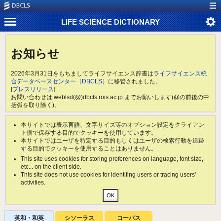
LIFE SCIENCE DICTIONARY
お知らせ
2026年3月31日をもちましてライフサイエンス辞書は
ライフサイエンス統
合データベースセンター（DBCLS）
に移管されました。
[
プレスリリース
]
お問い合わせは weblsd(@)dbcls.rois.ac.jp までお願いします(@の前後の中
括弧を取り除く)。
本サイトでは表示言語、文字サイズ等のオプション設定をクライアン
ト側で保存する目的でクッキーを使用しています。
本サイトではユーザを特定する目的もしくはユーザの検索行動を追跡
する目的でクッキーを使用することはありません。
This site uses cookies for storing preferences on language, font size,
etc... on the client side.
This site does not use cookies for identifing users or tracing users'
activities.
英和・和英
シソーラス
コーパス