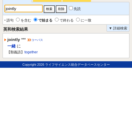
先読
‣ 語句
を含む
で始まる
で終わる
に一致
▼ 詳細検索
英和検索結果
jointly
***
コーパス
一緒
に
【類義語】
together
Copyright
2026 ライフサイエンス統合データベースセンター