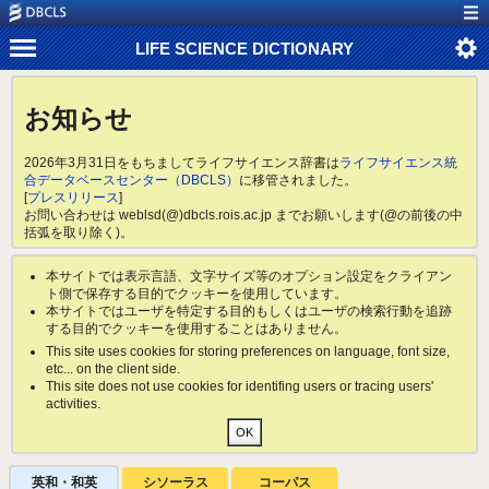
LIFE SCIENCE DICTIONARY
お知らせ
2026年3月31日をもちましてライフサイエンス辞書は
ライフサイエンス統
合データベースセンター（DBCLS）
に移管されました。
[
プレスリリース
]
お問い合わせは weblsd(@)dbcls.rois.ac.jp までお願いします(@の前後の中
括弧を取り除く)。
本サイトでは表示言語、文字サイズ等のオプション設定をクライアン
ト側で保存する目的でクッキーを使用しています。
本サイトではユーザを特定する目的もしくはユーザの検索行動を追跡
する目的でクッキーを使用することはありません。
This site uses cookies for storing preferences on language, font size,
etc... on the client side.
This site does not use cookies for identifing users or tracing users'
activities.
英和・和英
シソーラス
コーパス