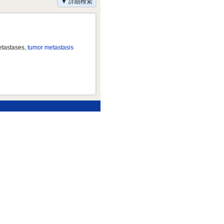
▼ 詳細検索
etastases,
tumor metastasis