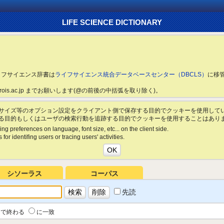
LIFE SCIENCE DICTIONARY
ライフサイエンス辞書は
ライフサイエンス統合データベースセンター（DBCLS）
に移
ls.rois.ac.jp までお願いします(@の前後の中括弧を取り除く)。
サイズ等のオプション設定をクライアント側で保存する目的でクッキーを使用して
る目的もしくはユーザの検索行動を追跡する目的でクッキーを使用することはあり
ing preferences on language, font size, etc... on the client side.
for identifing users or tracing users' activities.
シソーラス
コーパス
先読
で終わる
に一致