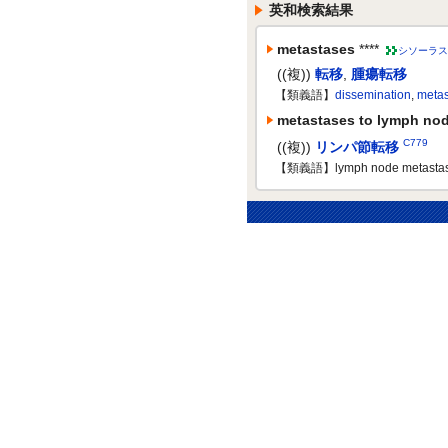
英和検索結果
metastases
****
シソーラス
((複))
転移
,
腫瘍転移
【類義語】
dissemination
,
metas
metastases to lymph no
C779
((複))
リンパ節転移
【類義語】lymph node metasta