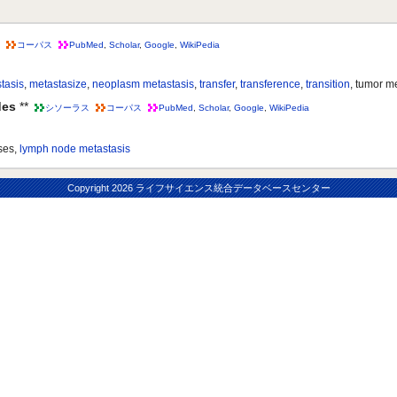
コーパス
PubMed
,
Scholar
,
Google
,
WikiPedia
tasis
,
metastasize
,
neoplasm metastasis
,
transfer
,
transference
,
transition
, tumor m
des
**
シソーラス
コーパス
PubMed
,
Scholar
,
Google
,
WikiPedia
ses,
lymph node metastasis
Copyright
2026 ライフサイエンス統合データベースセンター