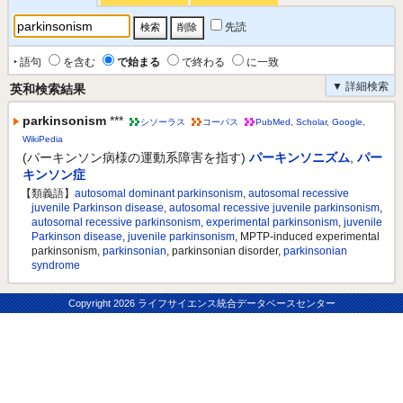
先読
‣ 語句
を含む
で始まる
で終わる
に一致
▼ 詳細検索
英和検索結果
parkinsonism
***
シソーラス
コーパス
PubMed
,
Scholar
,
Google
,
WikiPedia
(パーキンソン病様の運動系障害を指す)
パーキンソニズム
,
パー
キンソン症
【類義語】
autosomal dominant parkinsonism
,
autosomal recessive
juvenile Parkinson disease
,
autosomal recessive juvenile parkinsonism
,
autosomal recessive parkinsonism
,
experimental parkinsonism
,
juvenile
Parkinson disease
,
juvenile parkinsonism
, MPTP-induced experimental
parkinsonism,
parkinsonian
, parkinsonian disorder,
parkinsonian
syndrome
Copyright
2026 ライフサイエンス統合データベースセンター