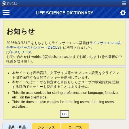
LIFE SCIENCE DICTIONARY
お知らせ
2026年3月31日をもちましてライフサイエンス辞書は
ライフサイエンス統
合データベースセンター（DBCLS）
に移管されました。
[
プレスリリース
]
お問い合わせは weblsd(@)dbcls.rois.ac.jp までお願いします(@の前後の中
括弧を取り除く)。
本サイトでは表示言語、文字サイズ等のオプション設定をクライアン
ト側で保存する目的でクッキーを使用しています。
本サイトではユーザを特定する目的もしくはユーザの検索行動を追跡
する目的でクッキーを使用することはありません。
This site uses cookies for storing preferences on language, font size,
etc... on the client side.
This site does not use cookies for identifing users or tracing users'
activities.
英和・和英
シソーラス
コーパス