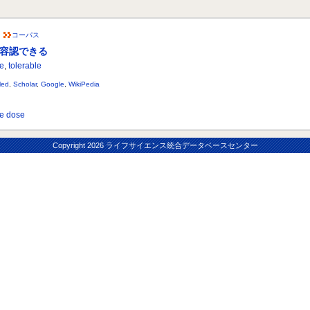
コーパス
容認できる
le
,
tolerable
ed
,
Scholar
,
Google
,
WikiPedia
e dose
Copyright
2026 ライフサイエンス統合データベースセンター