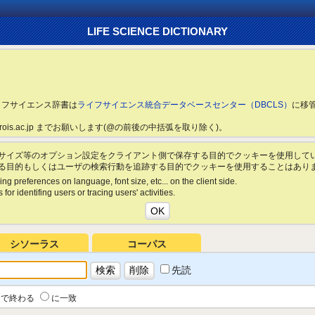
LIFE SCIENCE DICTIONARY
ライフサイエンス辞書は
ライフサイエンス統合データベースセンター（DBCLS）
に移
ls.rois.ac.jp までお願いします(@の前後の中括弧を取り除く)。
サイズ等のオプション設定をクライアント側で保存する目的でクッキーを使用して
る目的もしくはユーザの検索行動を追跡する目的でクッキーを使用することはあり
ing preferences on language, font size, etc... on the client side.
for identifing users or tracing users' activities.
シソーラス
コーパス
先読
で終わる
に一致