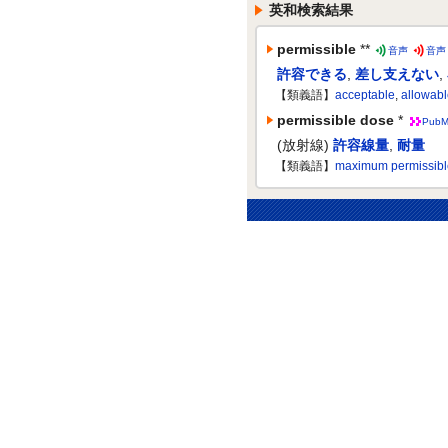
英和検索結果
permissible
**
音声
音声
許容できる
,
差し支えない
,
【類義語】
acceptable
,
allowab
permissible dose
*
PubM
(放射線)
許容線量
,
耐量
【類義語】
maximum permissibl